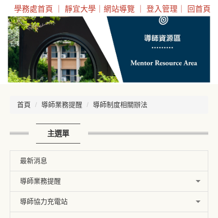
跳
學務處首頁
｜
靜宜大學
｜
網站導覽
｜
登入管理
｜
回首頁
到
主
要
內
容
區
塊
首頁
導師業務提醒
導師制度相關辦法
主選單
最新消息
導師業務提醒
導師協力充電站